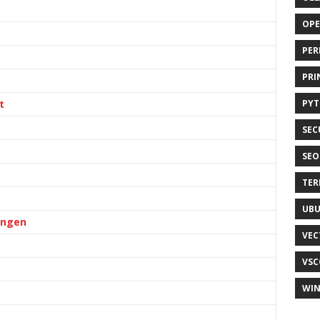
OP
PER
PRI
t
PY
SEC
SEO
TER
UB
ingen
VEC
VSC
WI