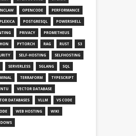
ENCLAW
OPENCODE
PERFORMANCE
PLEXICA
POSTGRESQL
POWERSHELL
NTING
PRIVACY
PROMETHEUS
THON
PYTORCH
RAG
RUST
S3
URITY
SELF-HOSTING
SELFHOSTING
SERVERLESS
SGLANG
SQL
MINAL
TERRAFORM
TYPESCRIPT
UNTU
VECTOR DATABASE
TOR DATABASES
VLLM
VS CODE
ODE
WEB HOSTING
WIKI
NDOWS