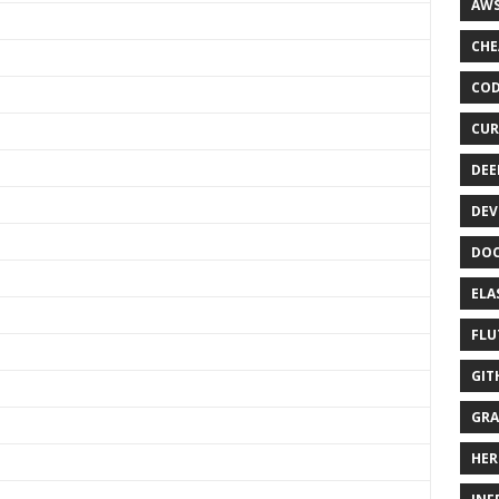
AWS
CHE
COD
CUR
DEE
DEV
DOC
ELA
FLU
GIT
GRA
HER