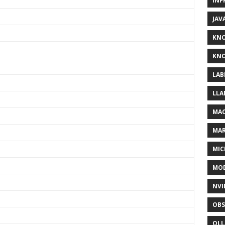
INF
JAV
KN
KNO
LAB
LLA
MAC
MA
MIC
MOD
NVI
OBS
OL