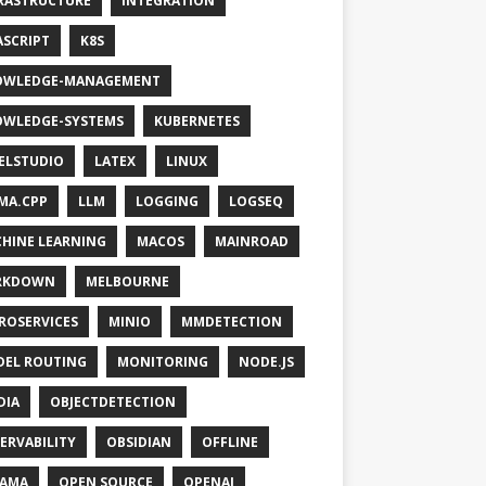
RASTRUCTURE
INTEGRATION
ASCRIPT
K8S
OWLEDGE-MANAGEMENT
WLEDGE-SYSTEMS
KUBERNETES
ELSTUDIO
LATEX
LINUX
MA.CPP
LLM
LOGGING
LOGSEQ
HINE LEARNING
MACOS
MAINROAD
RKDOWN
MELBOURNE
ROSERVICES
MINIO
MMDETECTION
EL ROUTING
MONITORING
NODE.JS
DIA
OBJECTDETECTION
ERVABILITY
OBSIDIAN
OFFLINE
LAMA
OPEN SOURCE
OPENAI