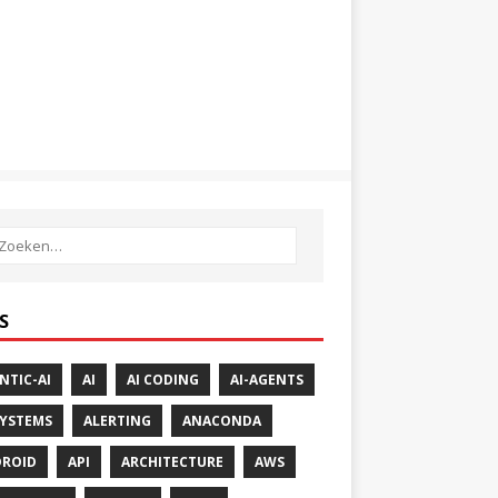
S
NTIC-AI
AI
AI CODING
AI-AGENTS
SYSTEMS
ALERTING
ANACONDA
ROID
API
ARCHITECTURE
AWS