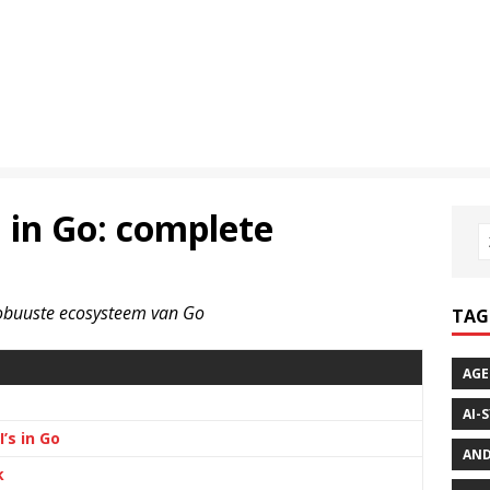
 in Go: complete
robuuste ecosysteem van Go
TAG
AGE
AI-
’s in Go
AND
k