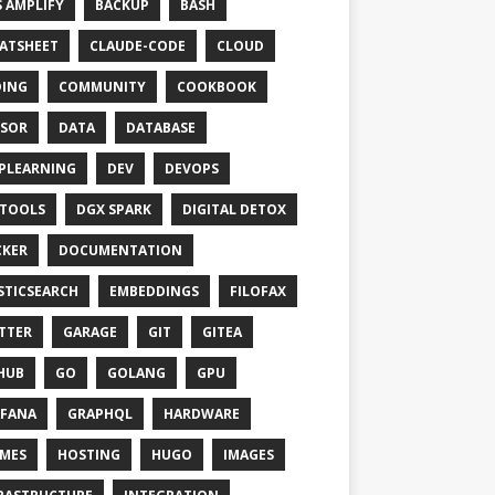
 AMPLIFY
BACKUP
BASH
ATSHEET
CLAUDE-CODE
CLOUD
ING
COMMUNITY
COOKBOOK
SOR
DATA
DATABASE
PLEARNING
DEV
DEVOPS
TOOLS
DGX SPARK
DIGITAL DETOX
KER
DOCUMENTATION
STICSEARCH
EMBEDDINGS
FILOFAX
TTER
GARAGE
GIT
GITEA
HUB
GO
GOLANG
GPU
FANA
GRAPHQL
HARDWARE
MES
HOSTING
HUGO
IMAGES