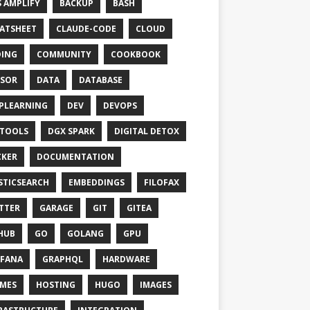
 AMPLIFY
BACKUP
BASH
ATSHEET
CLAUDE-CODE
CLOUD
ING
COMMUNITY
COOKBOOK
SOR
DATA
DATABASE
PLEARNING
DEV
DEVOPS
TOOLS
DGX SPARK
DIGITAL DETOX
KER
DOCUMENTATION
STICSEARCH
EMBEDDINGS
FILOFAX
TTER
GARAGE
GIT
GITEA
HUB
GO
GOLANG
GPU
FANA
GRAPHQL
HARDWARE
MES
HOSTING
HUGO
IMAGES