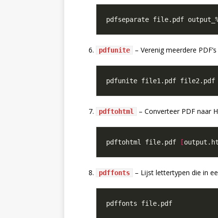
– Verenig meerdere PDF’s 
pdfunite
– Converteer PDF naar 
pdftohtml
pdftohtml file.pdf 
[
output.h
– Lijst lettertypen die in 
pdffonts