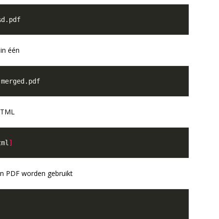
in één
HTML
tml
]
een PDF worden gebruikt