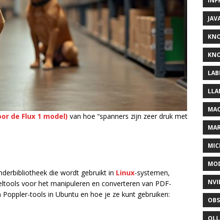
INF
JAV
KN
KNO
LAB
LLA
MAC
or de Flux 1 model)
van hoe “spanners zijn zeer druk met
MA
MIC
MOD
derbibliotheek die wordt gebruikt in
Linux
-systemen,
NVI
tools voor het manipuleren en converteren van PDF-
 Poppler-tools in Ubuntu en hoe je ze kunt gebruiken:
OBS
OL