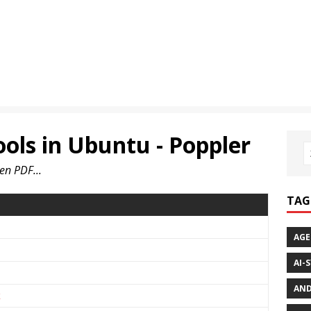
ols in Ubuntu - Poppler
en PDF...
TAG
AGE
AI-
AND
k