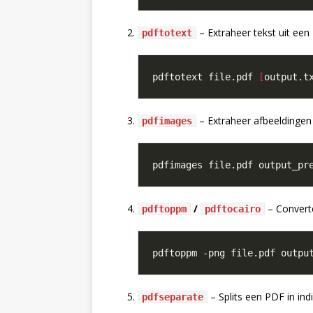
– Extraheer tekst uit ee
pdftotext
pdftotext file.pdf 
[
output.t
– Extraheer afbeeldingen
pdfimages
/
– Converte
pdftoppm
pdftocairo
– Splits een PDF in ind
pdfseparate