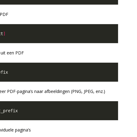
n PDF
xt
]
 uit een PDF
er PDF-pagina’s naar afbeeldingen (PNG, JPEG, enz.)
ividuele pagina’s