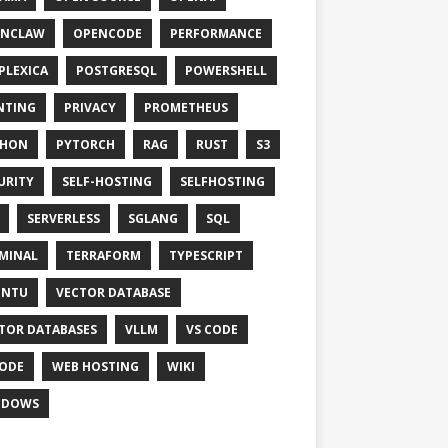
ENCLAW
OPENCODE
PERFORMANCE
PLEXICA
POSTGRESQL
POWERSHELL
NTING
PRIVACY
PROMETHEUS
THON
PYTORCH
RAG
RUST
S3
URITY
SELF-HOSTING
SELFHOSTING
SERVERLESS
SGLANG
SQL
MINAL
TERRAFORM
TYPESCRIPT
UNTU
VECTOR DATABASE
TOR DATABASES
VLLM
VS CODE
ODE
WEB HOSTING
WIKI
NDOWS