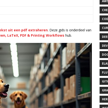
AWS
CHE
COD
CUR
ekst uit een pdf extraheren
. Deze gids is onderdeel van
wn, LaTeX, PDF & Printing Workflows
hub.
DEE
DEV
DOC
ELA
FLU
GIT
GRA
HER