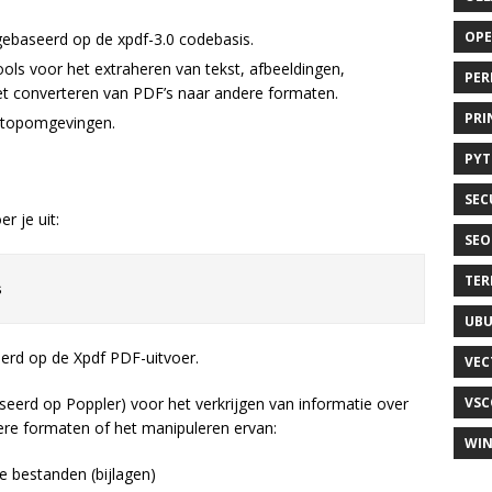
OP
gebaseerd op de xpdf-3.0 codebasis.
s voor het extraheren van tekst, afbeeldingen,
PER
t converteren van PDF’s naar andere formaten.
PRI
ktopomgevingen.
PY
SEC
r je uit:
SEO
TER
UB
erd op de Xpdf PDF-uitvoer.
VEC
erd op Poppler) voor het verkrijgen van informatie over
VSC
re formaten of het manipuleren ervan:
WI
de bestanden (bijlagen)