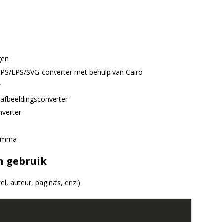
gen
PS/EPS/SVG-converter met behulp van Cairo
r
fbeeldingsconverter
nverter
ramma
n gebruik
l, auteur, pagina’s, enz.)