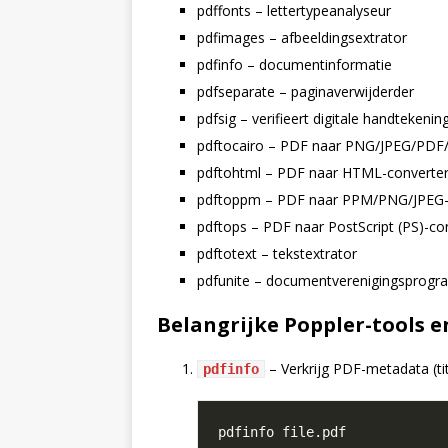
pdffonts – lettertypeanalyseur
pdfimages – afbeeldingsextrator
pdfinfo – documentinformatie
pdfseparate – paginaverwijderder
pdfsig – verifieert digitale handtekenin
pdftocairo – PDF naar PNG/JPEG/PDF/
pdftohtml – PDF naar HTML-converte
pdftoppm – PDF naar PPM/PNG/JPEG-a
pdftops – PDF naar PostScript (PS)-co
pdftotext – tekstextrator
pdfunite – documentverenigingsprog
Belangrijke Poppler-tools e
– Verkrijg PDF-metadata (tite
pdfinfo