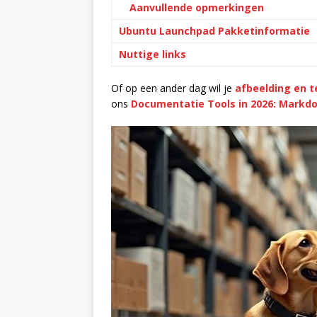
Aanvullende opmerkingen
Ubuntu Launchpad Pakketinformatie
Nuttige links
Of op een ander dag wil je
afbeelding en t
ons
Documentatie Tools in 2026: Markdo