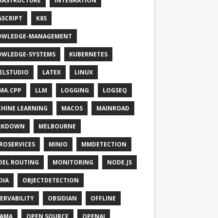
RASTRUCTURE
INTEGRATION
ASCRIPT
K8S
OWLEDGE-MANAGEMENT
WLEDGE-SYSTEMS
KUBERNETES
ELSTUDIO
LATEX
LINUX
MA.CPP
LLM
LOGGING
LOGSEQ
HINE LEARNING
MACOS
MAINROAD
RKDOWN
MELBOURNE
ROSERVICES
MINIO
MMDETECTION
EL ROUTING
MONITORING
NODE.JS
DIA
OBJECTDETECTION
ERVABILITY
OBSIDIAN
OFFLINE
LAMA
OPEN SOURCE
OPENAI