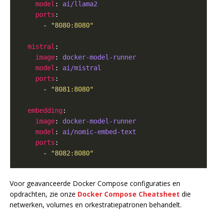
model
: 
ai/llama2
ports
      - 
"8080:8080"
mistral
image
: 
docker-model-runner
model
: 
ai/mistral
ports
      - 
"8081:8080"
embedding
image
: 
docker-model-runner
model
: 
ai/nomic-embed-text
ports
      - 
"8082:8080"
Voor geavanceerde Docker Compose configuraties en
opdrachten, zie onze
Docker Compose Cheatsheet
die
netwerken, volumes en orkestratiepatronen behandelt.