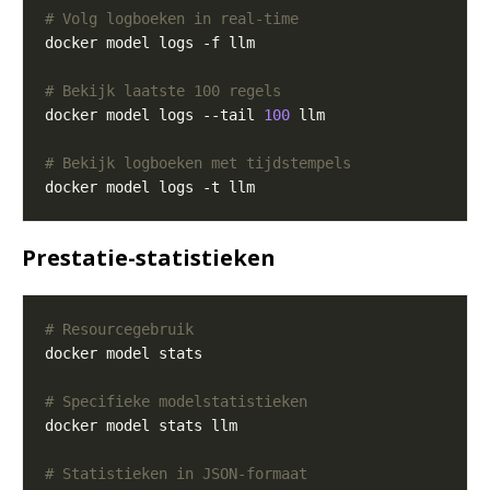
# Volg logboeken in real-time
# Bekijk laatste 100 regels
docker model logs --tail 
100
# Bekijk logboeken met tijdstempels
Prestatie-statistieken
# Resourcegebruik
# Specifieke modelstatistieken
# Statistieken in JSON-formaat