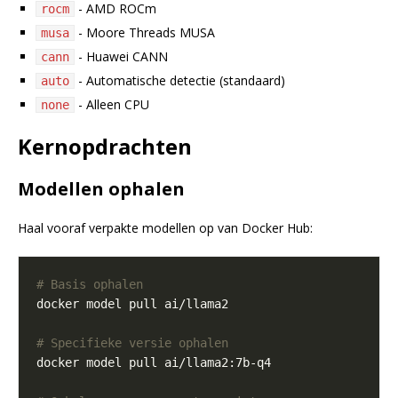
- AMD ROCm
rocm
- Moore Threads MUSA
musa
- Huawei CANN
cann
- Automatische detectie (standaard)
auto
- Alleen CPU
none
Kernopdrachten
Modellen ophalen
Haal vooraf verpakte modellen op van Docker Hub:
# Basis ophalen
# Specifieke versie ophalen