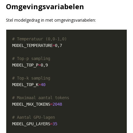
Omgevingsvariabelen
Stel modelgedrag in met omgevingsvariabelen:
# Temperatuur (0,0-1,0)
MODEL_TEMPERATURE
=
# Top-p sampling
MODEL_TOP_P
=
# Top-k sampling
MODEL_TOP_K
=
40
# Maximaal aantal tokens
MODEL_MAX_TOKENS
=
2048
# Aantal GPU-lagen
MODEL_GPU_LAYERS
=
35