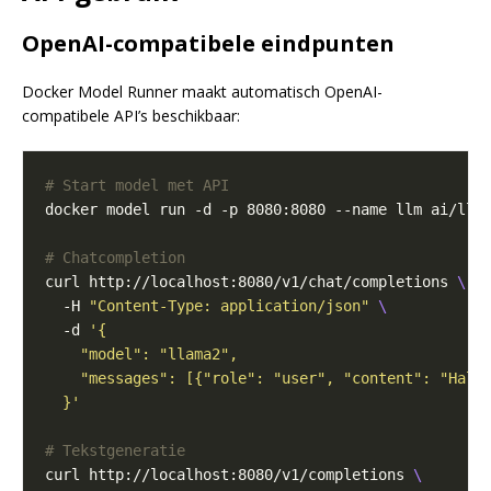
OpenAI-compatibele eindpunten
Docker Model Runner maakt automatisch OpenAI-
compatibele API’s beschikbaar:
# Start model met API
# Chatcompletion
curl http://localhost:8080/v1/chat/completions 
  -H 
"Content-Type: application/json"
  -d 
  }'
# Tekstgeneratie
curl http://localhost:8080/v1/completions 