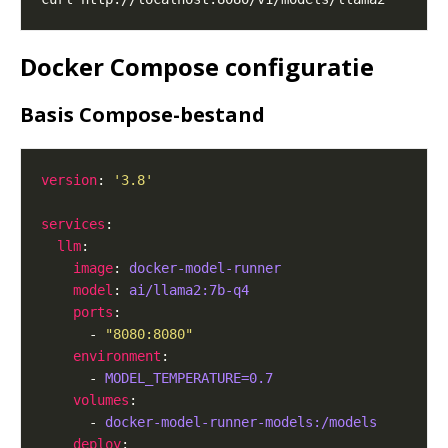
Docker Compose configuratie
Basis Compose-bestand
version
: 
'3.8'
services
llm
image
: 
docker-model-runner
model
: 
ai/llama2:7b-q4
ports
      - 
"8080:8080"
environment
      - 
MODEL_TEMPERATURE=0.7
volumes
      - 
docker-model-runner-models:/models
deploy