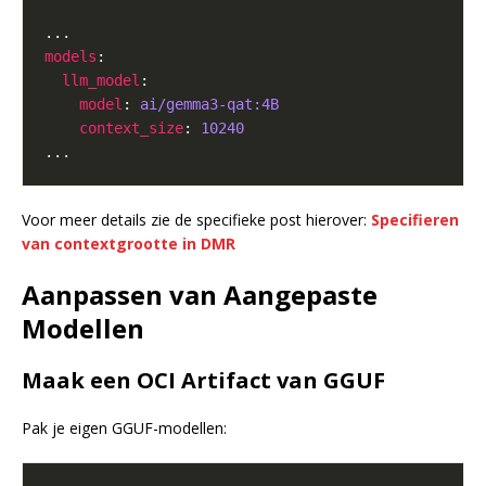
models
llm_model
model
: 
ai/gemma3-qat:4B
context_size
: 
10240
Voor meer details zie de specifieke post hierover:
Specifieren
van contextgrootte in DMR
Aanpassen van Aangepaste
Modellen
Maak een OCI Artifact van GGUF
Pak je eigen GGUF-modellen: