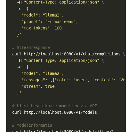
  -H 
"Content-Type: application/json"
  -d 
  }'
# Streamresponse
curl http://localhost:8080/v1/chat/completions 
  -H 
"Content-Type: application/json"
  -d 
  }'
# Lijst beschikbare modellen via API
# Modelinformatie