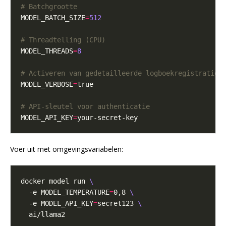
# Batchgrootte
MODEL_BATCH_SIZE
=
512
# Threadtelling (CPU)
MODEL_THREADS
=
8
# Activeren van gedetailleerde logboekregistratie
MODEL_VERBOSE
=
# API-sleutel voor authenticatie
MODEL_API_KEY
=
Voer uit met omgevingsvariabelen:
docker model run 
  -e MODEL_TEMPERATURE
=
0,8 
  -e MODEL_API_KEY
=
secret123 