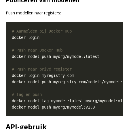
Publiceren van modellen
Push modellen naar registers:
# Aanmelden bij Docker Hub
# Push naar Docker Hub
# Push naar privé register
# Tag en push
API-gebruik