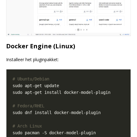
Docker Engine (Linux)
Installeer het pluginpakket:
# Ubuntu/Debian
# Fedora/RHEL
# Arch Linux