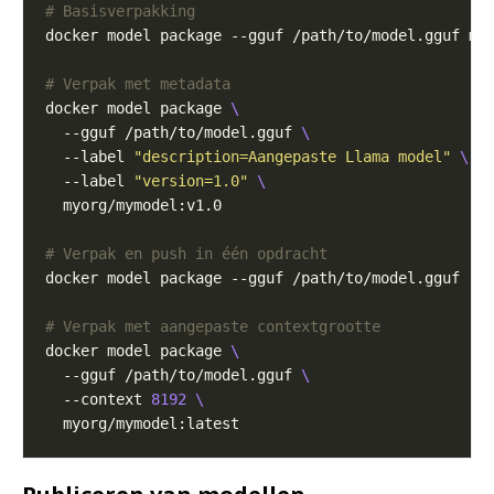
# Basisverpakking
# Verpak met metadata
docker model package 
  --gguf /path/to/model.gguf 
  --label 
"description=Aangepaste Llama model"
  --label 
"version=1.0"
# Verpak en push in één opdracht
# Verpak met aangepaste contextgrootte
docker model package 
  --gguf /path/to/model.gguf 
  --context 
8192