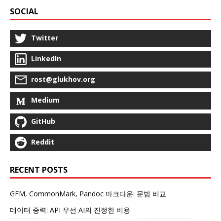
SOCIAL
Twitter
LinkedIn
rost@glukhov.org
Medium
GitHub
Reddit
RECENT POSTS
GFM, CommonMark, Pandoc 마크다운: 문법 비교
데이터 중력: API 우선 AI의 진정한 비용