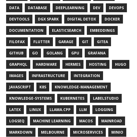
DATA
DATABASE
DEEPLEARNING
DEV
DEVOPS
DEVTOOLS
DGX SPARK
DIGITAL DETOX
DOCKER
DOCUMENTATION
ELASTICSEARCH
EMBEDDINGS
FILOFAX
FLUTTER
GARAGE
GIT
GITEA
GITHUB
GO
GOLANG
GPU
GRAFANA
GRAPHQL
HARDWARE
HERMES
HOSTING
HUGO
IMAGES
INFRASTRUCTURE
INTEGRATION
JAVASCRIPT
K8S
KNOWLEDGE-MANAGEMENT
KNOWLEDGE-SYSTEMS
KUBERNETES
LABELSTUDIO
LATEX
LINUX
LLAMA.CPP
LLM
LOGGING
LOGSEQ
MACHINE LEARNING
MACOS
MAINROAD
MARKDOWN
MELBOURNE
MICROSERVICES
MINIO