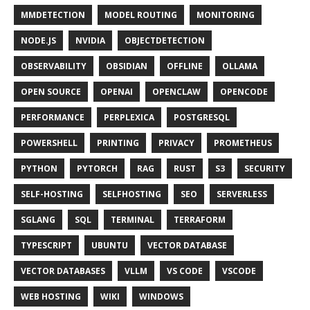
MMDETECTION
MODEL ROUTING
MONITORING
NODE.JS
NVIDIA
OBJECTDETECTION
OBSERVABILITY
OBSIDIAN
OFFLINE
OLLAMA
OPEN SOURCE
OPENAI
OPENCLAW
OPENCODE
PERFORMANCE
PERPLEXICA
POSTGRESQL
POWERSHELL
PRINTING
PRIVACY
PROMETHEUS
PYTHON
PYTORCH
RAG
RUST
S3
SECURITY
SELF-HOSTING
SELFHOSTING
SEO
SERVERLESS
SGLANG
SQL
TERMINAL
TERRAFORM
TYPESCRIPT
UBUNTU
VECTOR DATABASE
VECTOR DATABASES
VLLM
VS CODE
VSCODE
WEB HOSTING
WIKI
WINDOWS