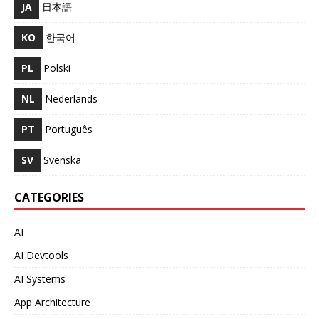
JA
日本語
KO
한국어
PL
Polski
NL
Nederlands
PT
Português
SV
Svenska
CATEGORIES
AI
AI Devtools
AI Systems
App Architecture