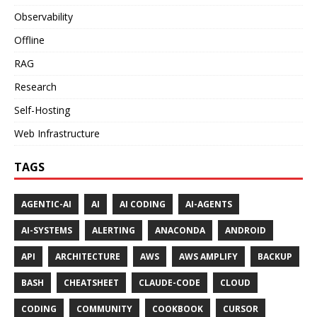
Observability
Offline
RAG
Research
Self-Hosting
Web Infrastructure
TAGS
AGENTIC-AI
AI
AI CODING
AI-AGENTS
AI-SYSTEMS
ALERTING
ANACONDA
ANDROID
API
ARCHITECTURE
AWS
AWS AMPLIFY
BACKUP
BASH
CHEATSHEET
CLAUDE-CODE
CLOUD
CODING
COMMUNITY
COOKBOOK
CURSOR